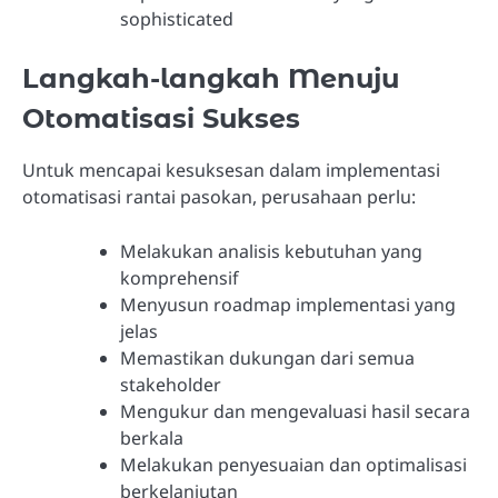
sophisticated
Langkah-langkah Menuju
Otomatisasi Sukses
Untuk mencapai kesuksesan dalam implementasi
otomatisasi rantai pasokan, perusahaan perlu:
Melakukan analisis kebutuhan yang
komprehensif
Menyusun roadmap implementasi yang
jelas
Memastikan dukungan dari semua
stakeholder
Mengukur dan mengevaluasi hasil secara
berkala
Melakukan penyesuaian dan optimalisasi
berkelanjutan