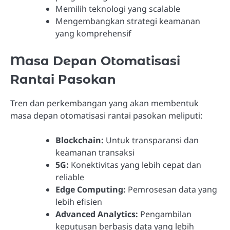
Memilih teknologi yang scalable
Mengembangkan strategi keamanan
yang komprehensif
Masa Depan Otomatisasi
Rantai Pasokan
Tren dan perkembangan yang akan membentuk
masa depan otomatisasi rantai pasokan meliputi:
Blockchain:
Untuk transparansi dan
keamanan transaksi
5G:
Konektivitas yang lebih cepat dan
reliable
Edge Computing:
Pemrosesan data yang
lebih efisien
Advanced Analytics:
Pengambilan
keputusan berbasis data yang lebih