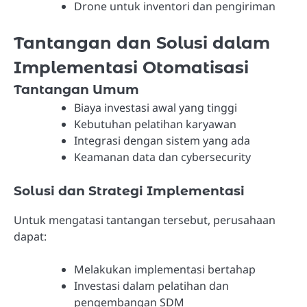
Drone untuk inventori dan pengiriman
Tantangan dan Solusi dalam
Implementasi Otomatisasi
Tantangan Umum
Biaya investasi awal yang tinggi
Kebutuhan pelatihan karyawan
Integrasi dengan sistem yang ada
Keamanan data dan cybersecurity
Solusi dan Strategi Implementasi
Untuk mengatasi tantangan tersebut, perusahaan
dapat:
Melakukan implementasi bertahap
Investasi dalam pelatihan dan
pengembangan SDM