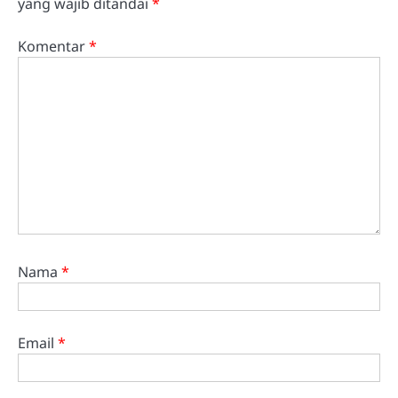
yang wajib ditandai
*
Komentar
*
Nama
*
Email
*