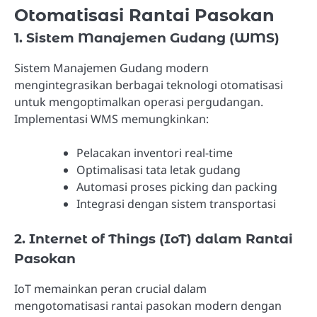
Otomatisasi Rantai Pasokan
1. Sistem Manajemen Gudang (WMS)
Sistem Manajemen Gudang modern
mengintegrasikan berbagai teknologi otomatisasi
untuk mengoptimalkan operasi pergudangan.
Implementasi WMS memungkinkan:
Pelacakan inventori real-time
Optimalisasi tata letak gudang
Automasi proses picking dan packing
Integrasi dengan sistem transportasi
2. Internet of Things (IoT) dalam Rantai
Pasokan
IoT memainkan peran crucial dalam
mengotomatisasi rantai pasokan modern dengan