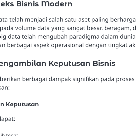
eks Bisnis Modern
data telah menjadi salah satu aset paling berha
k pada volume data yang sangat besar, beragam, 
big data telah mengubah paradigma dalam dunia
dan berbagai aspek operasional dengan tingkat 
engambilan Keputusan Bisnis
berikan berbagai dampak signifikan pada proses
kan:
an Keputusan
apat:
ih tepat