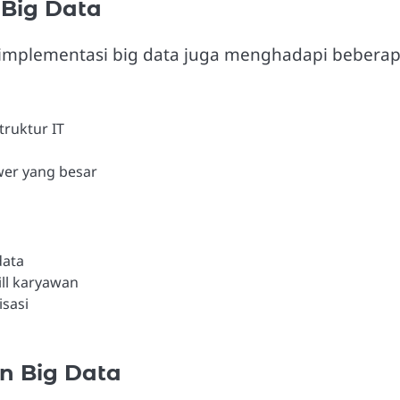
Big Data
mplementasi big data juga menghadapi beberap
truktur IT
er yang besar
data
ll karyawan
sasi
n Big Data