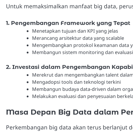
Untuk memaksimalkan manfaat big data, perus
1. Pengembangan Framework yang Tepat
Menetapkan tujuan dan KPI yang jelas
Merancang arsitektur data yang scalable
Mengembangkan protokol keamanan data y
Membangun sistem monitoring dan evaluasi
2. Investasi dalam Pengembangan Kapabi
Merekrut dan mengembangkan talent dalam 
Mengadopsi tools dan teknologi terkini
Membangun budaya data-driven dalam orga
Melakukan evaluasi dan penyesuaian berkel
Masa Depan Big Data dalam Pen
Perkembangan big data akan terus berlanjut d