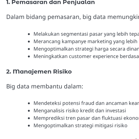
1. Pemasaran dan Penjualan
Dalam bidang pemasaran, big data memungki
Melakukan segmentasi pasar yang lebih tep
Merancang kampanye marketing yang lebih 
Mengoptimalkan strategi harga secara dina
Meningkatkan customer experience berdasark
2. Manajemen Risiko
Big data membantu dalam:
Mendeteksi potensi fraud dan ancaman ke
Menganalisis risiko kredit dan investasi
Memprediksi tren pasar dan fluktuasi ekon
Mengoptimalkan strategi mitigasi risiko