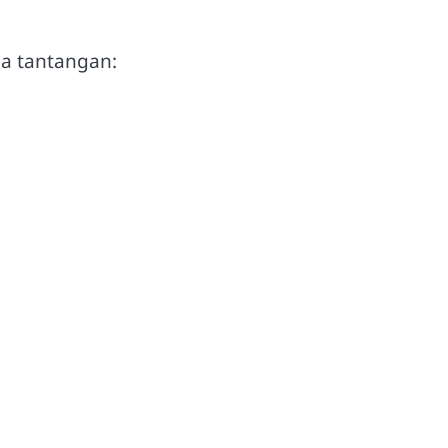
a tantangan: