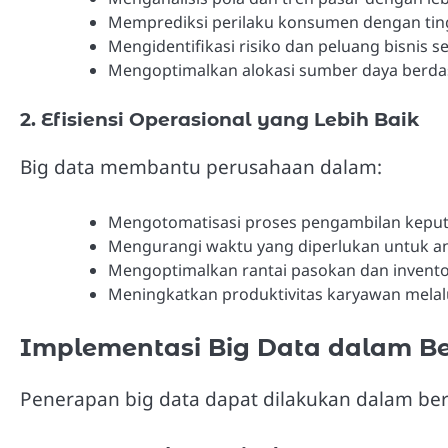
Memprediksi perilaku konsumen dengan ting
Mengidentifikasi risiko dan peluang bisnis se
Mengoptimalkan alokasi sumber daya berda
2. Efisiensi Operasional yang Lebih Baik
Big data membantu perusahaan dalam:
Mengotomatisasi proses pengambilan keput
Mengurangi waktu yang diperlukan untuk ana
Mengoptimalkan rantai pasokan dan invento
Meningkatkan produktivitas karyawan melalui
Implementasi Big Data dalam Be
Penerapan big data dapat dilakukan dalam ber