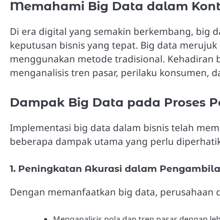
Memahami Big Data dalam Kont
Di era digital yang semakin berkembang, big 
keputusan bisnis yang tepat. Big data meruju
menggunakan metode tradisional. Kehadiran 
menganalisis tren pasar, perilaku konsumen, 
Dampak Big Data pada Proses P
Implementasi big data dalam bisnis telah mem
beberapa dampak utama yang perlu diperhati
1. Peningkatan Akurasi dalam Pengambil
Dengan memanfaatkan big data, perusahaan d
Menganalisis pola dan tren pasar dengan leb